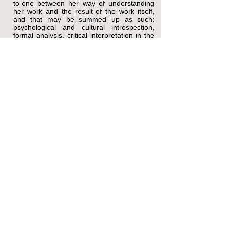
to-one between her way of understanding
her work and the result of the work itself,
and that may be summed up as such:
psychological and cultural introspection,
formal analysis, critical interpretation in the
name of clarity, transparency and simplicity
of expression. You would search in vain for
a linguistic gratification, indulgence for
conventional formulae, content re-marking
of cliché. Noemi knows how to get to the
heart of things in her own direct and
authentic way. For this we should be
grateful to her. Her gaze, as that of any
authentic critic, unveils unexpected and
surprising aspects of the work of art, she
brings to the beholder’s conscience an
interpretative proposal that hits the mark
while revealing itself as startling. Thank you,
Noemi.