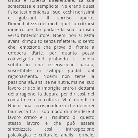
critica e l’onestà intellettuale. La sua
schiettezza e semplicità. Ne erano quasi
fisica testimonianza i suoi occhi nerissimi
e guizzanti, il sorriso aperto,
l’immediatezza dei modi, quel suo ritrarsi
indietro per far parlare la sua curiosità
verso l’interlocutore. Noemi non si getta
avanti d’impulso senza riflettere. Io sento
che l’emozione che prova di fronte a
un’opera d’arte, per quanto possa
coinvolgerla nel profondo, si media
subito in una osservazione pacata,
suscettibile di sviluppi guidati dal
ragionamento. Noemi non teme la
passionalità, anzi se ne nutre, ma nel suo
lavoro critico la imbriglia entro i dettami
della ragione, la depura, per dir così, nel
contatto con la cultura. Vi è quindi in
Noemi una corrispondenza che definirei
biunivoca tra il suo modo di intendere il
lavoro critico e il risultato di questo
stesso lavoro e che può essere
sintetizzata così: introspezione
psicologica e culturale, analisi formale,