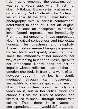
I don’t quite remember the occasion, but it
was some years ago, when I first met
Noemi Pittaluga. It was certainly at an event
organized by Carlo Gallerati in his Gallery in
via Apuania. At the time, I had taken up
photography with a certain commitment,
determined to conquer, if not an original
style, at least an acceptable expressive
level. Noemi impressed me immediately.
From that first encounter I have appreciated
Noemi’s critical seriousness and intellectual
honesty. Her directness and simplicity.
These qualities seemed tangibly expressed
by her black and sparkly eyes, her open
smile, the immediacy of her manners, her
way of retreating to let her curiosity speak to
her interlocutor. Noemi does not act on
impulse without reflexion. I can tell that the
emotion she feels in front of a work of art,
however deep it may be, is instantly
mediated through calm observation,
susceptible to changes guided by reason.
Noemi does not fear passion, actually, she
feeds on it, but in her critical work she
channels it via the rules of reason, she
filters it, so to speak, through contact with
culture. Thus, there is in Noemi a
correspondence that I would define as one-