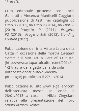
"Press").
Cura editoriale (insieme con Carlo
Gallerati e Vincenzo Monticelli Cuggiò) e
pubblicazione di testi nei cataloghi
06
Fuori 5
(2013),
06 Fuori 6
(2014),
06 Fuori 8
(2019),
Progetto P
(2011),
Progetto
P2
(2013),
Progetto MM
(2012),
Standing
Ovation
(2022).
Pubblicazione dell'intervista a Laura della
Gatta in occasione della mostra
Extender
system
sul sito Art a Part of Cult(ure)
(
http://www.artapartofculture.net/2014/1
1/27/laura-della-gatta-balla-da-sola-
lintervista-contributo-di-noemi-
pittaluga/)
pubblicata il 27/11/2014
Pubblicazione sul sito
www.is-gallery.com
dell’intervista messa in onda il
28/01/2013 a cura di Nikla Cingolani
relativa alla presentazione del libro
Studio Azzurro. Teatro
.