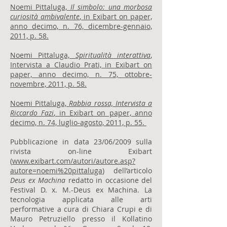
Noemi Pittaluga,
Il simbolo: una morbosa
curiosità ambivalente
, in Exibart on paper,
anno decimo, n. 76, dicembre-gennaio,
2011, p. 58.
Noemi Pittaluga,
Spiritualità interattiva
,
Intervista a Claudio Prati, in Exibart on
paper, anno decimo, n. 75, ottobre-
novembre, 2011, p. 58.
Noemi Pittaluga,
Rabbia rossa,
Intervista a
Riccardo Fazi
, in Exibart on paper, anno
decimo, n. 74, luglio-agosto, 2011, p. 55.
Pubblicazione in data 23/06/2009 sulla
rivista on-line Exibart
(
www.exibart.com/autori/autore.asp?
autore=noemi%20pittaluga
) dell’articolo
Deus ex Machina
redatto in occasione del
Festival D. x. M.-Deus ex Machina. La
tecnologia applicata alle arti
performative a cura di Chiara Crupi e di
Mauro Petruziello presso il Kollatino