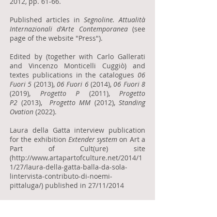
2012, pp. 61-66.
​Published articles in
Segnoline. Attualità
Internazionali d'Arte Contemporanea
(see
page of the website "Press").
Edited by (together with Carlo Gallerati
and Vincenzo Monticelli Cuggiò) and
textes publications in the catalogues
06
Fuori 5
(2013),
06 Fuori 6
(2014),
06 Fuori 8
(2019),
Progetto P
(2011),
Progetto
P2
(2013),
Progetto MM
(2012),
Standing
Ovation
(2022).
Laura della Gatta interview publication
for the exhibition
Extender system
on Art a
Part of Cult(ure) site
(
http://www.artapartofculture.net/2014/1
1/27/laura-della-gatta-balla-da-sola-
lintervista-contributo-di-noemi-
pittaluga/)
published in 27/11/2014
Publication interview about the book
Studio Azzurro. Teatro
on the website